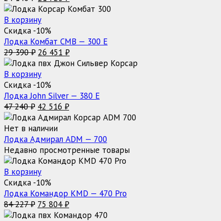
цена
цена:
составляла
21
В корзину
24
720 ₽.
Скидка -10%
140 ₽.
Лодка Комбат CMB — 300 Е
Первоначальная
Текущая
29 390
₽
26 451
₽
цена
цена:
составляла
26
В корзину
29
451 ₽.
Скидка -10%
390 ₽.
Лодка John Silver — 380 E
Первоначальная
Текущая
47 240
₽
42 516
₽
цена
цена:
составляла
42
Нет в наличии
47
516 ₽.
Лодка Адмирал ADM — 700
240 ₽.
Недавно просмотренные товары
В корзину
Скидка -10%
Лодка Командор KMD — 470 Pro
Первоначальная
Текущая
84 227
₽
75 804
₽
цена
цена: