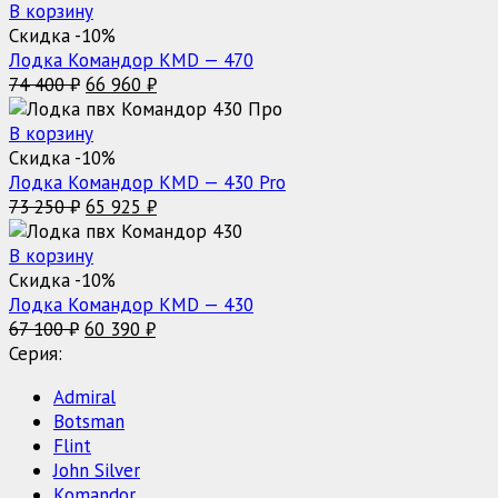
составляла
75
В корзину
84
804 ₽.
Скидка -10%
227 ₽.
Лодка Командор KMD — 470
Первоначальная
Текущая
74 400
₽
66 960
₽
цена
цена:
составляла
66
В корзину
74
960 ₽.
Скидка -10%
400 ₽.
Лодка Командор KMD — 430 Pro
Первоначальная
Текущая
73 250
₽
65 925
₽
цена
цена:
составляла
65
В корзину
73
925 ₽.
Скидка -10%
250 ₽.
Лодка Командор KMD — 430
Первоначальная
Текущая
67 100
₽
60 390
₽
цена
цена:
Серия:
составляла
60
Admiral
67
390 ₽.
Botsman
100 ₽.
Flint
John Silver
Komandor