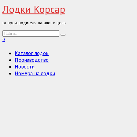
Перейти
Лодки Корсар
к
содержанию
от производителя: каталог и цены
Search
for:
0
Каталог лодок
Производство
Новости
Номера на лодки