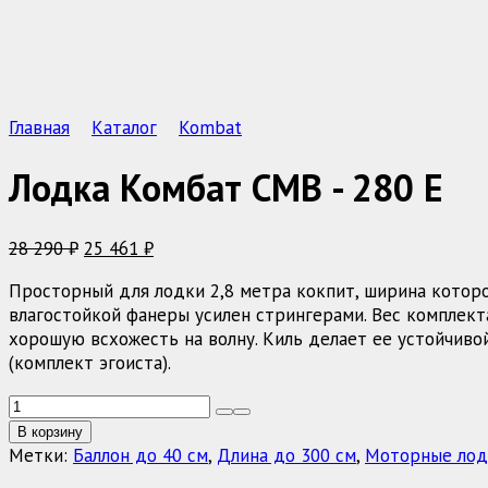
Главная
Каталог
Kombat
Лодка Комбат CMB - 280 Е
Первоначальная
Текущая
28 290
₽
25 461
₽
цена
цена:
Просторный для лодки 2,8 метра кокпит, ширина которог
составляла
25
влагостойкой фанеры усилен стрингерами. Вес комплект
28
461 ₽.
хорошую всхожесть на волну. Киль делает ее устойчивой
290 ₽.
(комплект эгоиста).
Количество
товара
В корзину
Лодка
Метки:
Баллон до 40 см
,
Длина до 300 см
,
Моторные лод
Комбат