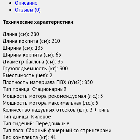
Описание
CMB
Отзывы (0)
-
280
Технические характеристики
:
Е
Длина (см): 280
Длина кокпита (см): 210
Ширина (см): 135
Ширина кокпита (см): 65
Диаметр баллона (см): 35
Грузоподъемность (кг): 300
Вместимость (чел): 2
Плотность материала ПВХ (г/м2): 850
Тип транца: Стационарный
Мощность мотора рекомендуемая (л.с.): 5
Мощность мотора максимальная (л.с.): 5
Количество надувных отсеков (шт): 3 + киль
Тип днища: Килевое
Тип сидений: Передвижные
Тип пола: Сборный фанерный со стрингерами
Вес комплекта (кг): 41