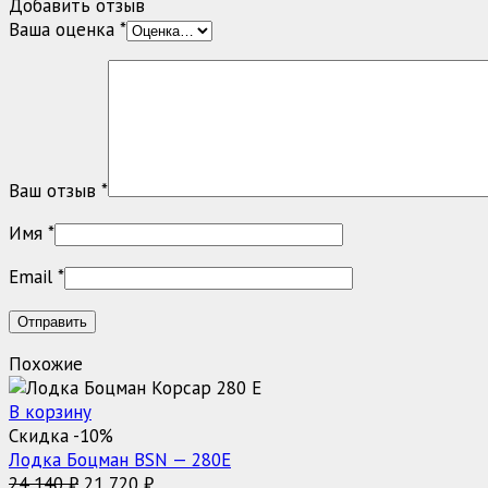
Добавить отзыв
Ваша оценка
*
Ваш отзыв
*
Имя
*
Email
*
Похожие
В корзину
Скидка -10%
Лодка Боцман BSN — 280E
Первоначальная
Текущая
24 140
₽
21 720
₽