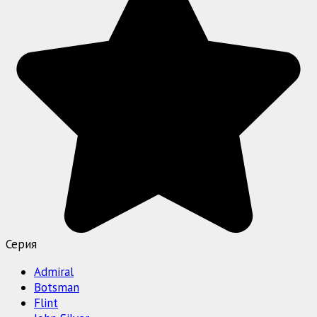
Серия
Admiral
Botsman
Flint