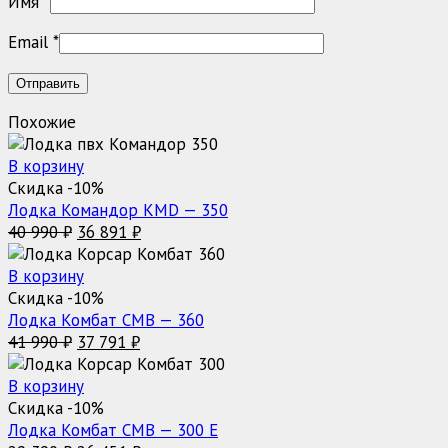
Имя
*
Email
*
Похожие
В корзину
Скидка -10%
Лодка Командор KMD — 350
Первоначальная
Текущая
40 990
₽
36 891
₽
цена
цена:
составляла
36
В корзину
40
891 ₽.
Скидка -10%
990 ₽.
Лодка Комбат CMB — 360
Первоначальная
Текущая
41 990
₽
37 791
₽
цена
цена:
составляла
37
В корзину
41
791 ₽.
Скидка -10%
990 ₽.
Лодка Комбат CMB — 300 Е