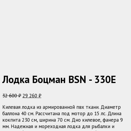
Лодка Боцман BSN - 330E
Первоначальная
Текущая
32 600
₽
29 260
₽
цена
цена:
Килевая лодка из армированной пвх ткани. Диаметр
составляла
29
баллона 40 см. Рассчитана под мотор до 15 лс. Длина
32
260 ₽.
кокпита 230 см, ширина 70 см. Дно килевое, фанера 9
600 ₽.
мм. Надежная и мореходная лодка для рыбалки и