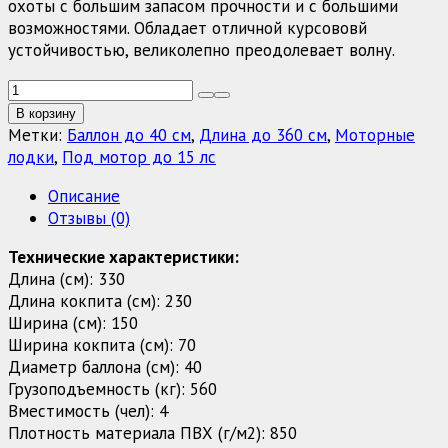
охоты с большим запасом прочности и с большими
возможностями. Обладает отличной курсововй
устойчивостью, великолепно преодолевает волну.
Количество
товара
В корзину
Лодка
Метки:
Баллон до 40 см
,
Длина до 360 см
,
Моторные
Боцман
лодки
,
Под мотор до 15 лс
BSN
Описание
-
Отзывы (0)
330E
Технические характеристики:
Длина (см): 330
Длина кокпита (см): 230
Ширина (см): 150
Ширина кокпита (см): 70
Диаметр баллона (см): 40
Грузоподъемность (кг): 560
Вместимость (чел): 4
Плотность материала ПВХ (г/м2): 850