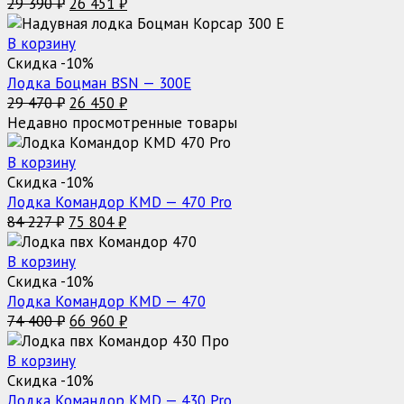
Первоначальная
Текущая
29 390
₽
26 451
₽
цена
цена:
составляла
26
В корзину
29
451 ₽.
Скидка -10%
390 ₽.
Лодка Боцман BSN — 300E
Первоначальная
Текущая
29 470
₽
26 450
₽
цена
цена:
Недавно просмотренные товары
составляла
26
29
450 ₽.
В корзину
470 ₽.
Скидка -10%
Лодка Командор KMD — 470 Pro
Первоначальная
Текущая
84 227
₽
75 804
₽
цена
цена:
составляла
75
В корзину
84
804 ₽.
Скидка -10%
227 ₽.
Лодка Командор KMD — 470
Первоначальная
Текущая
74 400
₽
66 960
₽
цена
цена:
составляла
66
В корзину
74
960 ₽.
Скидка -10%
400 ₽.
Лодка Командор KMD — 430 Pro